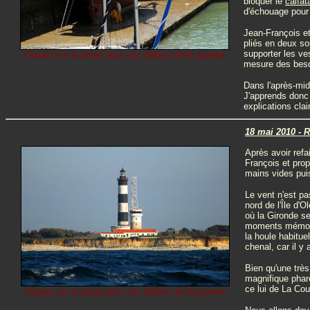
bloquer le
calfat
d'échouage pour 
Jean-François et
pliés en deux so
supporter les ves
Cliquez sur la photo pour voir l'album de la journée
mesure des beso
Dans l'après-mid
J'apprends donc 
explications clair
18 mai 2010 - 
Après avoir refa
François et prop
mains vides puis
Le vent n'est pa
nord de l'Île d'O
où la Gironde se
moments mémorab
la houle habituel
chenal, car il y
Bien qu'une très
magnifique phar
ce lui de La Cou
Cliquez sur la photo pour voir l'album de la journée