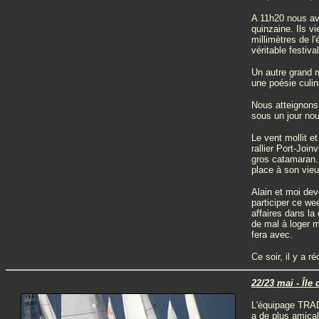
A 11h20 nous avo
quinzaine. Ils v
millimètres de l
véritable festiv
Un autre grand m
une poésie culin
Nous atteignons 
sous un jour nouv
Le vent mollit e
rallier Port-Join
gros catamaran. 
place à son vieu
Alain et moi dev
participer ce we
affaires dans la
de mal à loger 
fera avec.
Ce soir, il y a 
22/23 mai - Île
L'équipage TRAD
a de plus amica