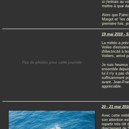
si j'entrais au 
mettre à quai da
Alors que Patric
Margot et "les d
première fois, j
19 mai 2010 - S
La météo a prévu
Voiles d'estuair
d'électricité à 
Voiliers, arrivé 
Pas de photos pour cette journée
Je suis heureux 
ensemble depu
lui il n'y a pas 
suffisamment pou
avant. Jean-Fran
appréciable.
20 - 21 mai 201
Avec cette météo
son attention est
repartir très tôt
directement de S