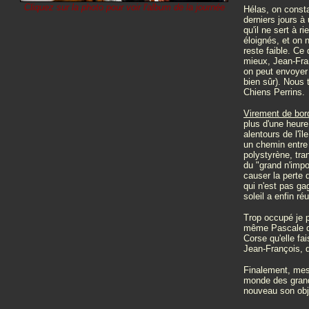
Cliquez sur la photo pour voir l'album de la journée
Hélas, on consta
derniers jours à 
qu'il ne sert à r
éloignés, et on 
reste faible. Ce
mieux, Jean-Fran
on peut envoyer 
bien sûr). Nous 
Chiens Perrins.
Virement de bor
plus d'une heure
alentours de l'î
un chemin entre 
polystyrène, tra
du "grand n'impor
causer la perte d
qui n'est pas gag
soleil a enfin ré
Trop occupé je p
même Pascale qui
Corse qu'elle fa
Jean-François, d
Finalement, mes 
monde des grands
nouveau son obje