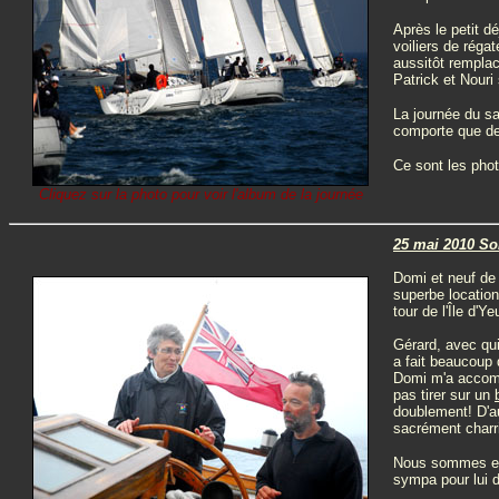
Après le petit dé
voiliers de régat
aussitôt rempla
Patrick et Nouri 
La journée du sa
comporte que deu
Ce sont les phot
Cliquez sur la photo pour voir l'album de la journée
25 mai 2010 Sor
Domi et neuf de 
superbe location,
tour de l'Île d'Ye
Gérard, avec qu
a fait beaucoup 
Domi m'a accomp
pas tirer sur un
doublement! D'au
sacrément charri
Nous sommes enc
sympa pour lui de