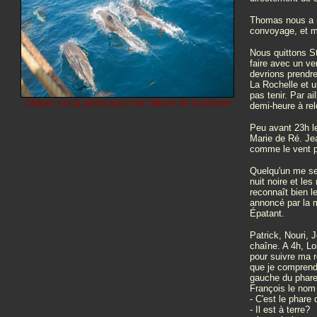
Thomas nous a r
convoyage, et m
Nous quittons St
faire avec un ve
devrions prendre
La Rochelle et u
pas tenir. Par ai
Cliquez sur la photo pour voir l'album de la journée
demi-heure à rele
Peu avant 23h le
Marie de Ré. Je
comme le vent pr
Quelqu'un me seco
nuit noire et les
reconnaît bien l
annoncé par la mé
Épatant.
Patrick, Nouri,
chaîne. A 4h, Lo
pour suivre ma r
que je comprend
gauche du phare 
François le nom
- C'est le phare
- Il est à terre?