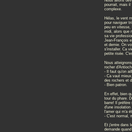
Nous allons devo
pourrait, mais i
complexe.
Hélas, le vent m
pour naviguer tr
peu en vitesse, 
midi, alors que 
sa vie professi
Jean-François es
et demie. On voi
s'installer. Ca 
petite risée. C'
Nous atteignons 
rocher d'Antioc
- Il faut qu'on a
- Ca vaut mieux,
des rochers et d
- Bien patron.
En effet, bien q
tour du phare. D
barre! Il préfè
d'une insolation
l'amer qui m'a ét
- C'est normal, 
Et j'entre dans 
demande quand va