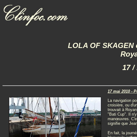
LOLA OF SKAGEN côt
Roya
17 /
17 mai 2010 - 
La navigation po
croisière, ou d'
trouvait à Royan 
"Bati Cup". Il n
manœuvres. C'est
signifie que Jea
En fait, la jour