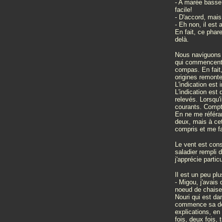
- A marée basse 
facile!
- D'accord, mais 
- Eh non, il est
En fait, ce phar
delà.
Nous naviguons pa
qui commencent à
compas. En fait,
origines remonte
L'indication est 
L'indication est
relevés. Lorsqu'i
courants. Compte
En ne me référan
deux, mais à cet
compris et me fai
Le vent est cons
saladier rempli 
j'apprécie parti
Il est un peu pl
- Migou, j'avais
noeud de chaise
Nouri qui est d
commence sa dém
explications, en
fois, deux fois, t