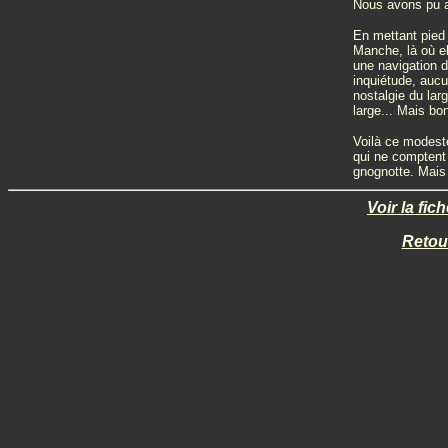
Nous avons pu a
En mettant pied 
Manche, là où el
une navigation d
inquiétude, aucu
nostalgie du lar
large... Mais bo
Voilà ce modeste
qui ne comptent
gnognotte. Mais 
Voir la fi
Retou