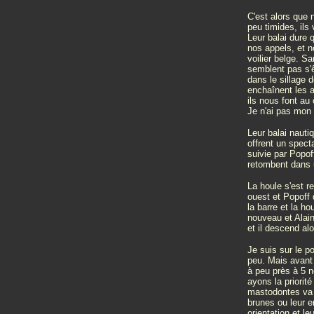
C'est alors que 
peu timides, ils
Leur balai dure 
nos appels, et n
voilier belge. Sa
semblent pas s'ê
dans le sillage 
enchaînent les a
ils nous font au
Je n'ai pas mon 
Leur balai nauti
offrent un specta
suivie par Popoff
retombent dans u
La houle s'est r
ouest et Popoff 
la barre et la h
nouveau et Alain
et il descend al
Je suis sur le po
peu. Mais avant
à peu près à 5 n
ayons la priorit
mastodontes va s
brunes ou leur e
orientation et le