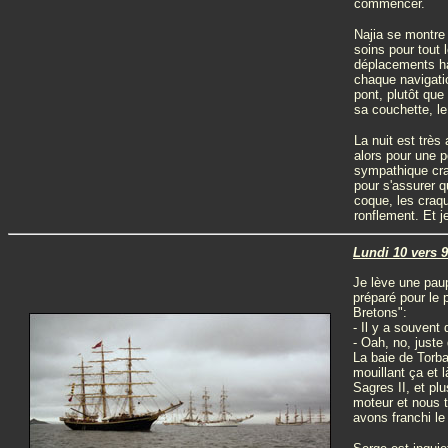
commencer.
Najia se montre 
soins pour tout
déplacements ha
chaque navigatio
pont, plutôt que
sa couchette, le
La nuit est très
alors pour une p
sympathique craq
pour s'assurer q
coque, les craq
ronflement. Et je
Lundi 10 vers 9
Je lève une paup
préparé pour le p
Bretons":
- Il y a souvent
- Oah, no, juste
La baie de Torba
mouillant ça et 
Sagres II, et pl
moteur et nous t
avons franchi le