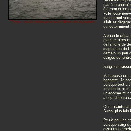
Serge est inquiet
pas à la premièr
été mon guide de
voile toute neuv
qui ont mal vécu
Cliquez sur la photo pour voir l'album de la journée
allait se dégager
qui déterminent 
A priori le dépa
premier, alors 
de la ligne de d
suggestion de Ph
demain un peu de
obligés de rentre
Serge est rassur
Mal reposé de ma 
bannette
. Je so
Lorsque tout à c
couchette, je m
un énorme mur d
a déjà disparu da
C'est maintenant
Swan, plus loin 
Peu à peu les co
Lorsque surgi du
dizaines de mètre