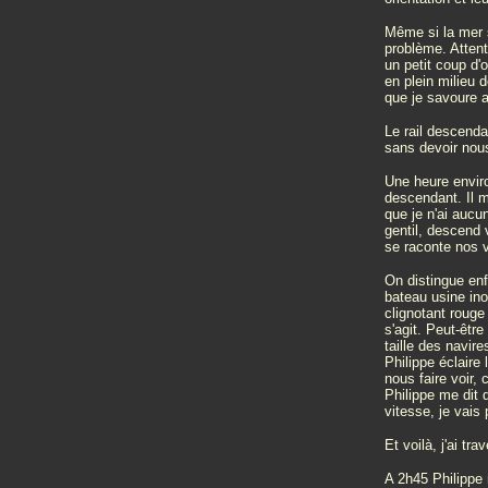
Même si la mer s
problème. Attent
un petit coup d'
en plein milieu 
que je savoure
Le rail descend
sans devoir nous
Une heure enviro
descendant. Il m
que je n'ai aucu
gentil, descend
se raconte nos vi
On distingue enf
bateau usine ino
clignotant rouge
s'agit. Peut-être
taille des navir
Philippe éclaire
nous faire voir, 
Philippe me dit 
vitesse, je vai
Et voilà, j'ai tr
A 2h45 Philippe 