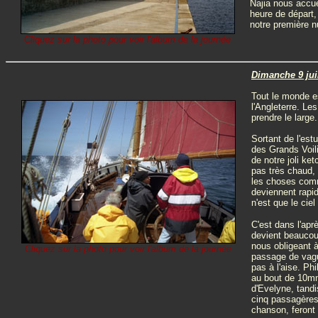
Najia nous accue
heure de départ
notre première n
Cliquez sur la photo pour voir l'album de la journée
Dimanche 9 juil
Tout le monde es
l'Angleterre. Le
prendre le large.
Sortant de l'est
des Grands Voili
de notre joli ket
pas très chaud, 
les choses comme
deviennent rapi
n'est que le cie
C'est dans l'apr
devient beaucou
nous obligeant à
Cliquez sur la photo pour voir l'album de la journée
passage de vagu
pas à l'aise. Ph
au bout de 10mn,
d'Evelyne, tandi
cinq passagères 
chanson, feront 