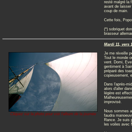
resté malgré la f
avant de laisser
coup de main.
Cette fois, Popo
(*) sobriquet do
brasseur allema
Mardi 11, vers 
Je me réveille p
Tout le monde ou
vent. Domi, Evely
gentiment à Sain
préparé des toas
copieusement, et
Dans l'après-midi
alors d'aller dan
légère est effec
Malheureusement
improvisé.
Nous sommes au l
Cliquez sur la photo pour voir l'album de la journée
faudra manoeuvre
Rance. Je suis p
les voiles avec N