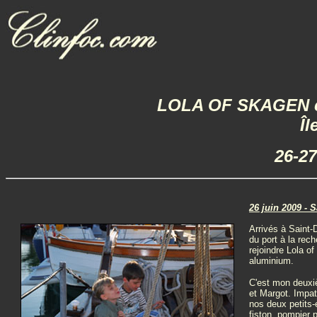
LOLA OF SKAGEN côt
Îl
26-27
26 juin 2009 - 
Arrivés à Saint-
du port à la rec
rejoindre Lola o
aluminium.
C'est mon deux
et Margot. Impat
nos deux petits-
fiston, pompier 