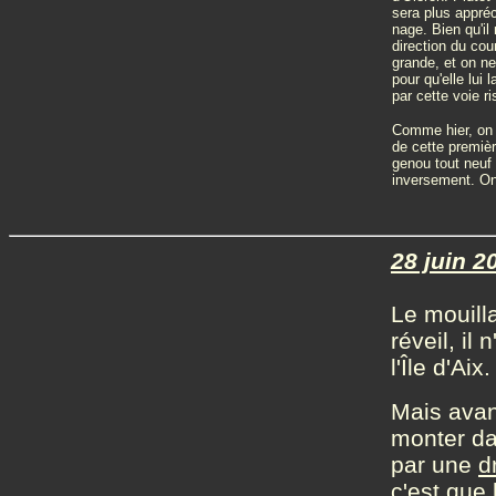
sera plus appréci
nage. Bien qu'il 
direction du cou
grande, et on ne
pour qu'elle lui
par cette voie ri
Comme hier, on 
de cette premièr
genou tout neuf
inversement. On n
28 juin 20
Le mouill
réveil, il
l'Île d'Aix.
Mais avan
monter dan
par une
d
c'est que 