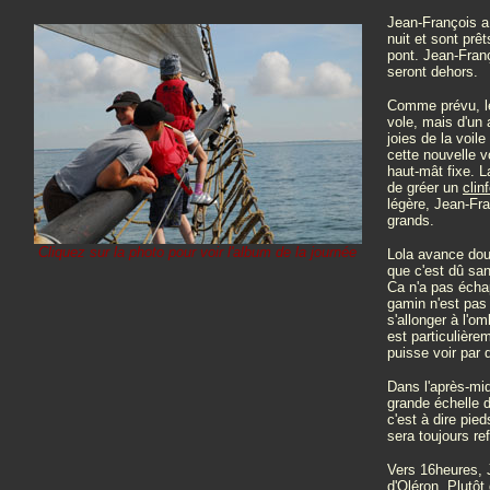
Jean-François a
nuit et sont prê
pont. Jean-Franç
seront dehors.
Comme prévu, le 
vole, mais d'un 
joies de la voile
cette nouvelle v
haut-mât fixe. 
de gréer un
clin
légère, Jean-Fra
grands.
Cliquez sur la photo pour voir l'album de la journée
Lola avance dou
que c'est dû san
Ca n'a pas échap
gamin n'est pas 
s'allonger à l'om
est particulièrem
puisse voir par
Dans l'après-mid
grande échelle d
c'est à dire pie
sera toujours re
Vers 16heures, 
d'Oléron. Plutôt