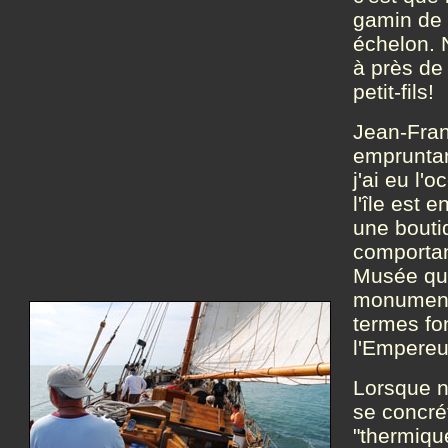
gamin de h
échelon. N
à près de 
petit-fils!
Jean-Fran
empruntan
j'ai eu l'
l'île est 
une bouti
comportan
Musée qui
monumenta
termes fon
l'Empereur
Lorsque n
se concré
"thermiqu