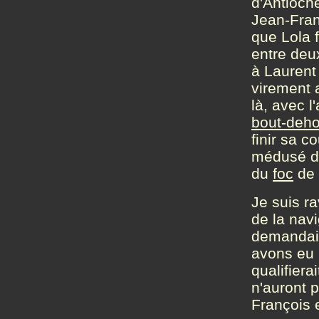
d'Antioch
Jean-Franç
que Lola 
entre deu
à Laurent 
virement a
là, avec l
bout-deho
finir sa c
médusé de
du
foc
de 
Je suis ra
de la navi
demandai
avons eu 
qualifiera
n'auront 
François e