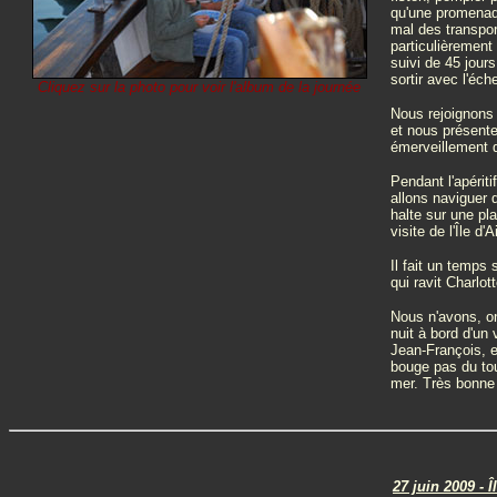
qu'une promenade
mal des transpor
particulièrement
suivi de 45 jour
sortir avec l'éc
Cliquez sur la photo pour voir l'album de la journée
Nous rejoignons 
et nous présente
émerveillement di
Pendant l'apéri
allons naviguer 
halte sur une pl
visite de l'Île d'A
Il fait un temps
qui ravit Charlott
Nous n'avons, on
nuit à bord d'un 
Jean-François, e
bouge pas du tou
mer. Très bonne
27 juin 2009 - Î