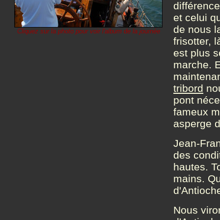
différence
et celui q
de nous l
Cliquez sur la photo pour voir l'album de la journée
frisotter,
est plus s
marche. En
maintenan
tribord
nou
pont néce
fameux mu
asperge d
Jean-Fran
des condi
hautes. To
mains. Qu
d'Antioche
Nous viro