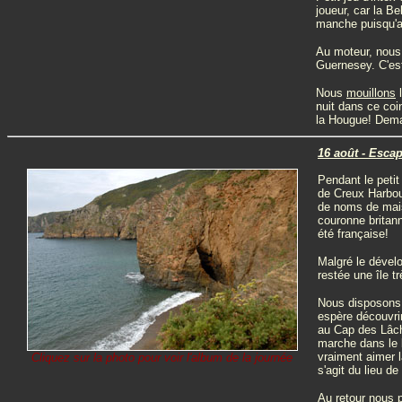
joueur, car la B
manche puisqu'au
Au moteur, nous 
Guernesey. C'est 
Nous
mouillons
l
nuit dans ce coin
la Hougue! Demai
16 août - Esca
Pendant le petit
de Creux Harbour
de noms de mais
couronne britan
été française!
Malgré le dével
restée une île t
Nous disposons d
espère découvri
au Cap des Lâche
marche dans le b
vraiment aimer l
Cliquez sur la photo pour voir l'album de la journée
s'agit du lieu d
Au retour nous p