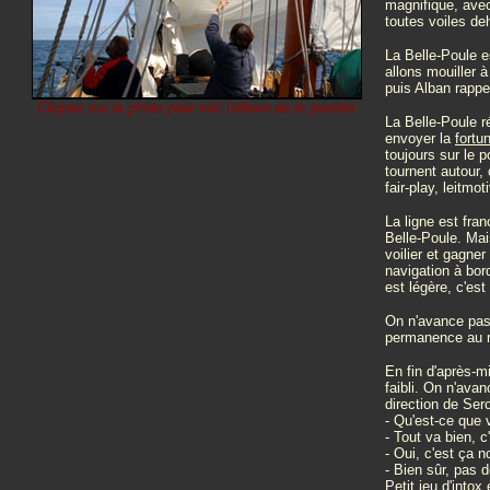
magnifique, avec
toutes voiles deh
La Belle-Poule e
allons mouiller à
puis Alban rappe
Cliquez sur la photo pour voir l'album de la journée
La Belle-Poule r
envoyer la
fortu
toujours sur le 
tournent autour,
fair-play, leitmot
La ligne est fra
Belle-Poule. Mai
voilier et gagne
navigation à bord
est légère, c'est
On n'avance pas 
permanence au m
En fin d'après-m
faibli. On n'ava
direction de Ser
- Qu'est-ce que 
- Tout va bien, 
- Oui, c'est ça n
- Bien sûr, pas 
Petit jeu d'intox