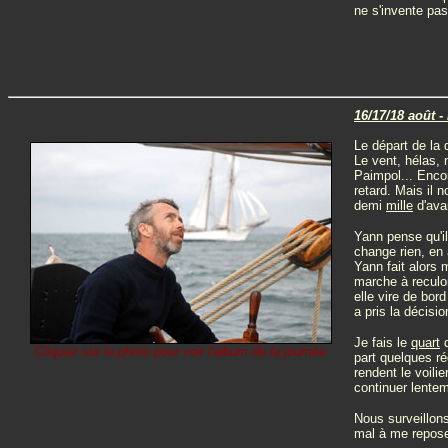
ne s'invente pas
16/17/18 août -
Le départ de la 
Le vent, hélas, 
Paimpol... Encor
retard. Mais il
demi
mille
d'ava
Yann pense qu'il
change rien, en 
Yann fait alors 
marche à reculon
elle vire de bor
a pris la décis
Je fais le
quart
d
Cliquez sur la photo pour voir l'album de la journée
part quelques ré
rendent le voilie
continuer lentem
Nous surveillons
mal à me repose