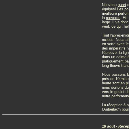
Nouveau
quart
d
équipes! Les pos
meilleure perfor
la
renverse
. Et,
large. Il va don
vent, ce qui, hél
Tout l'après-mid
nœuds. Nous al
en sorte avec l
des impératifs h
l'épreuve: la li
dans un calme ét
pratiquement pa
long fleuve tranq
Nous passons la 
près de 10 mille
heure sont en pl
nous sortons du
vers le goulet d
notre performanc
La réception à b
l'Auberlac'h pou
18 août - Récep