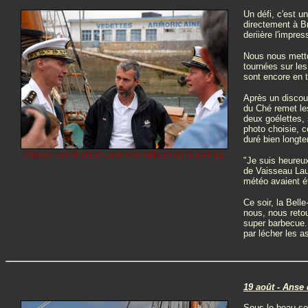
Un défi, c'est u
directement à Br
deriière l'impre
Nous nous metton
tournées sur le
sont encore en t
Après un discour
du Ché remet le
deux goélettes, 
photo choisie, 
duré bien longt
Cliquez sur la photo pour voir l'album de la journée
"Je suis heureu
de Vaisseau Laur
météo avaient ét
Ce soir, la Bell
nous, nous reto
super barbecue. 
par lécher les a
19 août - Anse 
Sous le beau sol