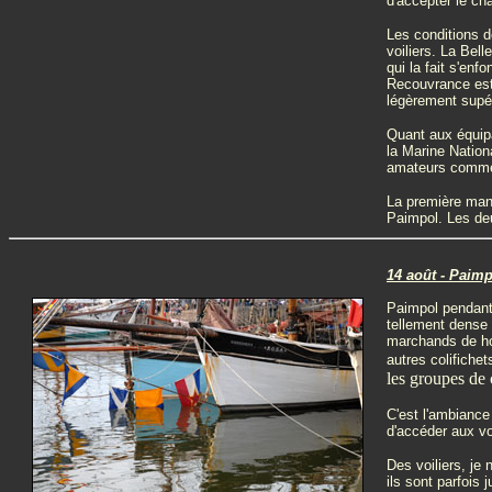
d'accepter le cha
Les conditions d
voiliers. La Bel
qui la fait s'en
Recouvrance est 
légèrement supér
Quant aux équipa
la Marine Nation
amateurs comme m
La première manc
Paimpol. Les de
14 août - Paim
Paimpol pendant 
tellement dense 
marchands de ho
autres colifiche
les groupes de 
C'est l'ambianc
d'accéder aux voi
Des voiliers, je 
ils sont parfois 