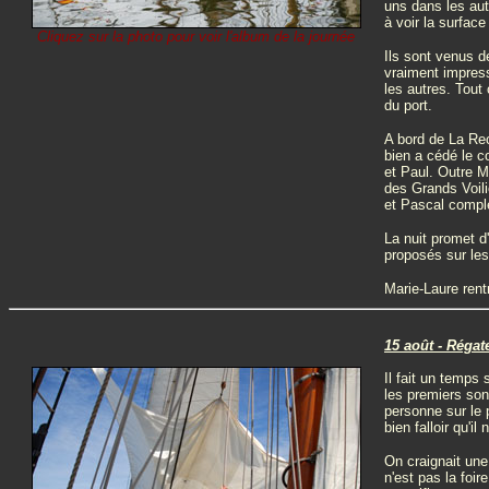
uns dans les autr
à voir la surface
Cliquez sur la photo pour voir l'album de la journée
Ils sont venus d
vraiment impress
les autres. Tout
du port.
A bord de La Re
bien a cédé le 
et Paul. Outre M
des Grands Voili
et Pascal complè
La nuit promet d'
proposés sur le
Marie-Laure rent
15 août - Régat
Il fait un temps
les premiers sont
personne sur le 
bien falloir qu'i
On craignait une
n'est pas la foi