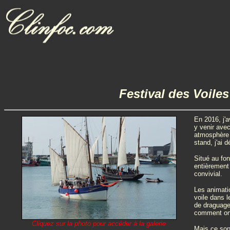
Festival des Voiles
En 2016, j'a
y venir avec
atmosphère s
stand, j'ai 
Situé au fon
entièrement 
convivial.
Les animatio
voile dans l
de draguage 
comment on 
Cliquez sur la photo pour accéder à la galerie
Mais ce sont