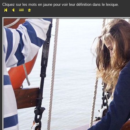
Cliquez sur les mots en jaune pour voir leur définition dans le lexique.