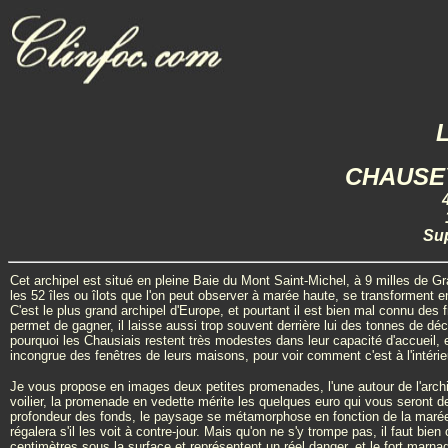
CHAUSE
Sup
Cet archipel est situé en pleine Baie du Mont Saint-Michel, à 9 milles de Gra
les 52 îles ou îlots que l'on peut observer à marée haute, se transforment 
C'est le plus grand archipel d'Europe, et pourtant il est bien mal connu des 
permet de gagner, il laisse aussi trop souvent derrière lui des tonnes de d
pourquoi les Chausiais restent très modestes dans leur capacité d'accueil, 
incongrue des fenêtres de leurs maisons, pour voir comment c'est à l'intérie
Je vous propose en images deux petites promenades, l'une autour de l'archi
voilier, la promenade en vedette mérite les quelques euro qui vous seront d
profondeur des fonds, le paysage se métamorphose en fonction de la maré
régalera s'il les voit à contre-jour. Mais qu'on ne s'y trompe pas, il faut bi
centimètres sous la surface et représentent un réel danger, et le fort mar