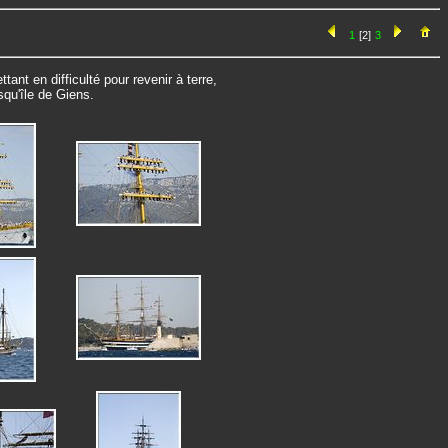
1
[2]
3
ant en difficulté pour revenir à terre,
esqu'île de Giens.