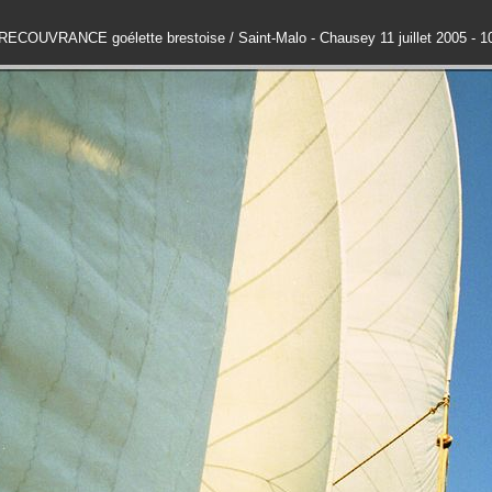
RECOUVRANCE goélette brestoise / Saint-Malo - Chausey 11 juillet 2005 - 1