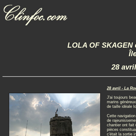
LOLA OF SKAGEN côt
Îl
28 avri
28 avril - La Ro
J'ai toujours be
marins généreux
de taille idéale
Cette navigation
de rajeunissemen
chantier ont fai
pièces constituan
c'était la sortie 