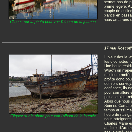
permet pas de pr
brume légère. Au
couple de guille
blancs en passan
nous amarrons d
Cliquez sur la photo pour voir l'album de la journée
17 mai Roscoff
Il pleut dès le l
les clochettes fo
Une houle résidu
Wrac'h on n'aper
meilleure météo
profite donc pou
derniers convoya
confiance, ils 
pour son allure
peluche s'est ret
Alors que nous a
Sein ou Camaret?
temps aussi maus
heure de naviga
Cliquez sur la photo pour voir l'album de la journée
nous atteignons
Charles Marie es
artificiel d'Arr