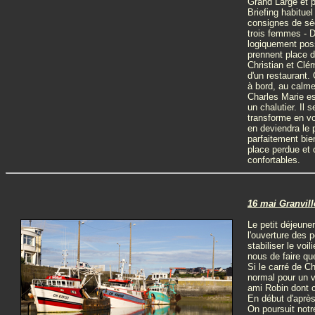
Grand Large et p
Briefing habitue
consignes de séc
trois femmes - 
logiquement posse
prennent place d
Christian et Clé
d'un restaurant. 
à bord, au calme
Charles Marie est
un chalutier. Il 
transforme en vo
en deviendra le 
parfaitement bie
place perdue et 
confortables.
16 mai Granvill
Le petit déjeuner
l'ouverture des 
stabiliser le voi
nous de faire qu
Si le carré de Ch
normal pour un v
ami Robin dont c
En début d'après
On poursuit not