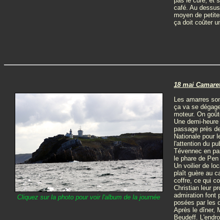
pas le curé, et 
café. Au dessus 
moyen de petite
ça doit coûter u
18 mai Camaret
Les amarres son
ça va se dégager
moteur. On goûte
Une demi-heure p
passage près de
Nationale pour l
l'attention du p
Tévennec en part
le phare de Pen 
Un voilier de lo
plaît guère au c
coffre, ce qui c
Christian leur p
admiration font 
Cliquez sur la photo pour voir l'album de la journée
posées par les d
Après le dîner,
Beudeff. L'endro