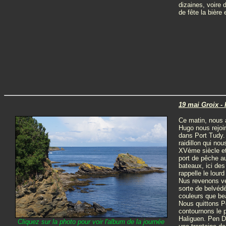
dizaines, voire 
de fête la bière 
19 mai Groix -
Ce matin, nous a
Hugo nous rejoi
dans Port Tudy. I
raidillon qui no
XVème siècle et 
port de pêche a
bateaux, ici des
rappelle le lour
Nus revenons ver
sorte de belvédè
couleurs que be
Nous quittons P
contournons le 
Haliguen. Pen Du
Cliquez sur la photo pour voir l'album de la journée