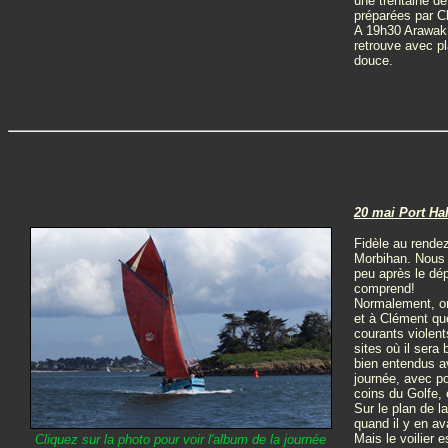
une trentaine de
préparées par Cl
A 19h30 Arawak v
retrouve avec pl
douce.
20 mai Port Ha
Fidèle au rende
Morbihan. Nous a
peu après le dép
comprend!
Normalement, on 
et à Clément que
courants violent
sites où il ser
bien entendus a
journée, avec po
coins du Golfe, 
Sur le plan de l
quand il y en av
Mais le voilier e
Cliquez sur la photo pour voir l'album de la journée