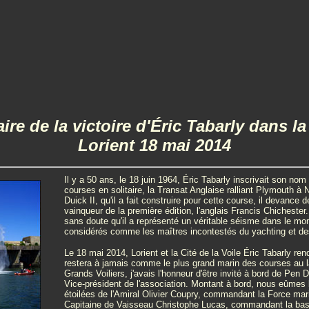
re de la victoire d'Éric Tabarly dans la
Lorient 18 mai 2014
Il y a 50 ans, le 18 juin 1964, Éric Tabarly inscrivait son no
courses en solitaire, la Transat Anglaise ralliant Plymouth à
Duick II, qu'il a fait construire pour cette course, il devance 
vainqueur de la première édition, l'anglais Francis Chicheste
sans doute qu'il a représenté un véritable séisme dans le mond
considérés comme les maîtres incontestés du yachting et de
Le 18 mai 2014, Lorient et la Cité de la Voile Éric Tabarly r
restera à jamais comme le plus grand marin des courses au 
Grands Voiliers, j'avais l'honneur d'être invité à bord de Pen 
Vice-président de l'association. Montant à bord, nous eûmes la
étoilées de l'Amiral Olivier Coupry, commandant la Force ma
Capitaine de Vaisseau Christophe Lucas, commandant la bas