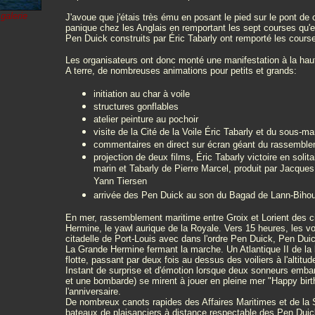
galerie
J'avoue que j'étais très ému en posant le pied sur le pont de 
panique chez les Anglais en remportant les sept courses qu'el
Pen Duick construits par Éric Tabarly ont remporté les course
Les organisateurs ont donc monté une manifestation à la hau
A terre, de nombreuses animations pour petits et grands:
initiation au char à voile
structures gonflables
atelier peinture au pochoir
visite de la Cité de la Voile Éric Tabarly et du sous-ma
commentaires en direct sur écran géant du rassemblem
projection de deux films, Éric Tabarly victoire en soli
marin et Tabarly de Pierre Marcel, produit par Jacque
Yann Tiersen
arrivée des Pen Duick au son du Bagad de Lann-Biho
En mer, rassemblement maritime entre Groix et Lorient des
Hermine, le yawl aurique de la Royale. Vers 15 heures, les voi
citadelle de Port-Louis avec dans l'ordre Pen Duick, Pen Duic
La Grande Hermine fermant la marche. Un Atlantique II de la
flotte, passant par deux fois au dessus des voiliers à l'alti
Instant de surprise et d'émotion lorsque deux sonneurs emb
et une bombarde) se mirent à jouer en pleine mer "Happy birth
l'anniversaire.
De nombreux canots rapides des Affaires Maritimes et de la 
bateaux de plaisanciers à distance respectable des Pen Duic