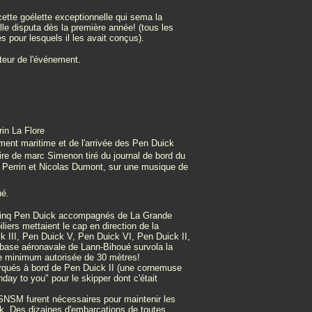
cette goélette exceptionnelle qui sema la
le disputa dès la première année! (tous les
s pour lesquels il les avait conçus).
teur de l'événement.
rin La Flore
ent maritime et de l'arrivée des Pen Duick
taire de marc Simenon tiré du journal de bord du
s Perrin et Nicolas Dumont, sur une musique de
ué.
 cinq Pen Duick accompagnés de La Grande
liers mettaient le cap en direction de la
k III, Pen Duick V, Pen Duick VI, Pen Duick II,
 base aéronavale de Lann-Bihoué survola la
tude minimum autorisée de 30 mètres!
arqués à bord de Pen Duick II (une cornemuse
day to you" pour le skipper dont c'était
SNSM furent nécessaires pour maintenir les
k. Des dizaines d'embarcations de toutes