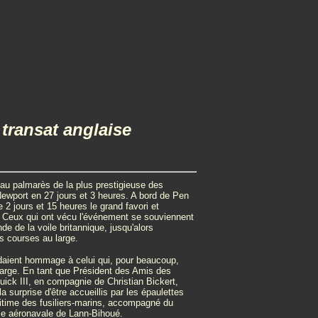
 transat anglaise
m au palmarès de la plus prestigieuse des
 Newport en 27 jours et 3 heures. A bord de Pen
de 2 jours et 15 heures le grand favori et
r. Ceux qui ont vécu l'événement se souviennent
e de la voile britannique, jusqu'alors
s courses au large.
endaient hommage à celui qui, pour beaucoup,
large. En tant que Président des Amis des
Duick III, en compagnie de Christian Bickert,
 surprise d'être accueillis par les épaulettes
ritime des fusiliers-marins, accompagné du
e aéronavale de Lann-Bihoué.