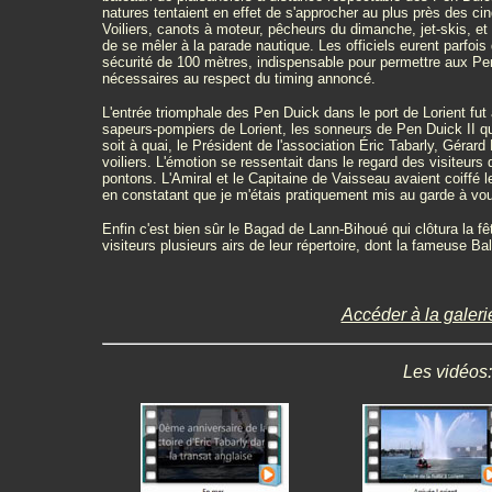
natures tentaient en effet de s'approcher au plus près des ci
Voiliers, canots à moteur, pêcheurs du dimanche, jet-skis, e
de se mêler à la parade nautique. Les officiels eurent parfoi
sécurité de 100 mètres, indispensable pour permettre aux Pen
nécessaires au respect du timing annoncé.
L'entrée triomphale des Pen Duick dans le port de Lorient fu
sapeurs-pompiers de Lorient, les sonneurs de Pen Duick II qui 
soit à quai, le Président de l'association Éric Tabarly, Gérar
voiliers. L'émotion se ressentait dans le regard des visiteurs q
pontons. L'Amiral et le Capitaine de Vaisseau avaient coiffé 
en constatant que je m'étais pratiquement mis au garde à vo
Enfin c'est bien sûr le Bagad de Lann-Bihoué qui clôtura la fêt
visiteurs plusieurs airs de leur répertoire, dont la fameuse B
Accéder à la galeri
Les vidéos: